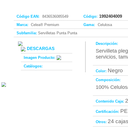
1992404009
Código EAN:
8436536085549
Código:
Marca:
Celea® Premium
Gama:
Celulosa
Subfamilia:
Servilletas Punta Punta
Descripción:
DESCARGAS
Servilleta pl
servicios, ta
Imagen Producto:
Catálogos:
Negro
Color:
Composición:
100% Celulos
2
Contenido Caja:
PE
Certificación:
24 cajas
Otros: