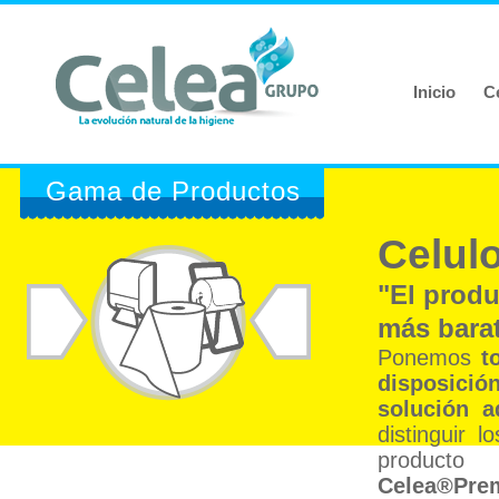
Inicio
C
Gama de Productos
Celul
"El produ
más bara
Ponemos
t
disposició
solución a
distinguir 
producto
Celea®Pre