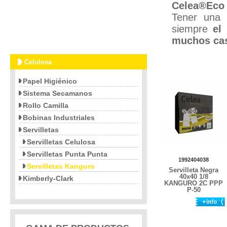
Celea®Eco
Tener una 
siempre
el
muchos cas
Celulosa
Papel Higiénico
Sistema Secamanos
Rollo Camilla
Bobinas Industriales
Servilletas
Servilletas Celulosa
Servilletas Punta Punta
1992404038
Servilletas Kanguro
Servilleta Negra
40x40 1/8
Kimberly-Clark
KANGURO 2C PPP
P-50